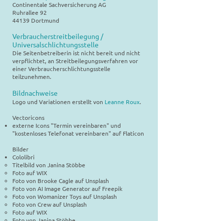
Continentale Sachversicherung AG
Ruhrallee 92
44139 Dortmund
Verbraucherstreitbeilegung /
Universalschlichtungsstelle
Die Seitenbetreiberin ist nicht bereit und nicht
verpflichtet, an Streitbeilegungsverfahren vor
einer Verbraucherschlichtungsstelle
teilzunehmen.
Bildnachweise
Logo und Variationen erstellt von
Leanne Roux
.
Vectoricons
externe Icons "Termin vereinbaren" und
"kostenloses Telefonat vereinbaren" auf Flaticon
Bilder
Cololibri
Titelbild von Janina Stöbbe
Foto auf WIX
Foto von Brooke Cagle auf Unsplash
Foto von AI Image Generator auf Freepik
Foto von Womanizer Toys auf Unsplash
Foto von Crew auf Unsplash
Foto auf WIX
Foto von Janina Stöbbe