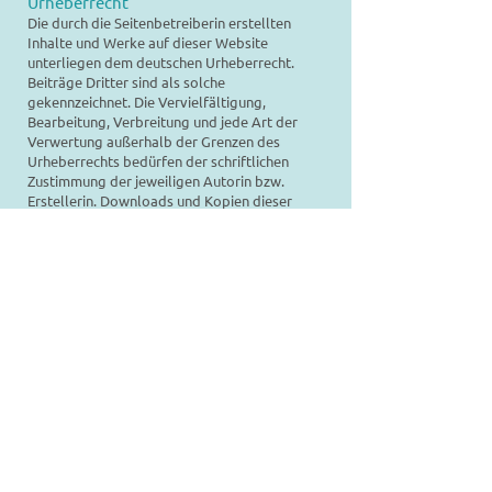
Urheberrecht
Die durch die Seitenbetreiberin erstellten
Inhalte und Werke auf dieser Website
unterliegen dem deutschen Urheberrecht.
Beiträge Dritter sind als solche
gekennzeichnet. Die Vervielfältigung,
Bearbeitung, Verbreitung und jede Art der
Verwertung außerhalb der Grenzen des
Urheberrechts bedürfen der schriftlichen
Zustimmung der jeweiligen Autorin bzw.
Erstellerin. Downloads und Kopien dieser
Seite sind nur für den privaten, nicht
kommerziellen Gebrauch gestattet.
Soweit die Inhalte auf dieser Seite nicht vom
Betreiber erstellt wurden, werden die
Urheberrechte Dritter beachtet. Insbesondere
werden Inhalte Dritter als solche
gekennzeichnet. Sollten Sie trotzdem auf eine
Urheberrechtsverletzung aufmerksam
werden, bitten wir um einen entsprechenden
Hinweis. Bei Bekanntwerden von
Rechtsverletzungen werden wir derartige
Inhalte umgehend entfernen.
Haftung für Inhalte