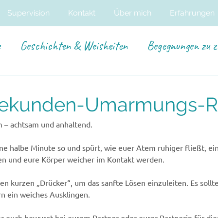
Supervision
Kontakt
Über mich
Erfahrungen
e
Geschichten & Weisheiten
Begegnungen zu z
Sekunden-Umarmungs-R
 – achtsam und anhaltend.
ne halbe Minute so und spürt, wie euer Atem ruhiger fließt, ei
en und eure Körper weicher im Kontakt werden.
n kurzen „Drücker“, um das sanfte Lösen einzuleiten. Es sollte
n ein weiches Ausklingen.
r euch bewusst bei eurem Partner oder eurer Partnerin für die