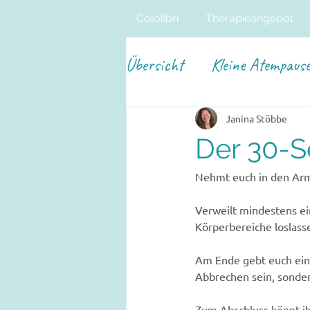
Cololibri
Therapieangebot
Übersicht
Kleine Atempaus
Janina Stöbbe
Der 30-
Nehmt euch in den Arm
Verweilt mindestens ei
Körperbereiche loslass
Am Ende gebt euch eine
Abbrechen sein, sonder
Zum Abschluss könnt ih