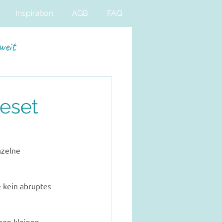
Inspiration
AGB
FAQ
weit
eset
nzelne 
 kein abruptes 
sen kleinen 