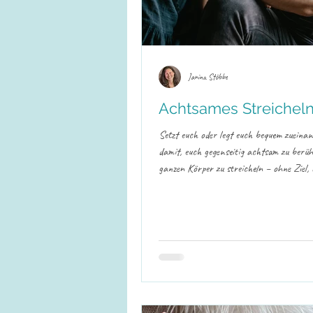
Janina Stöbbe
Achtsames Streichel
Setzt euch oder legt euch bequem zueina
damit, euch gegenseitig achtsam zu berü
ganzen Körper zu streicheln – ohne Ziel,
auf Erregung, vielmehr mit Aufmerksamke
Ganzheit, Sicherheit und das bewusste S
Raum, bewusst zu geben und zu empfange
darauf, nicht nur in einzelnen vielleicht
Bereichen zu verweilen, mechanisch zu we
Stillstand zu geraten. Vereinbart gegeben
vorher ein festes Zeitfens