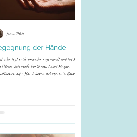
Janina Stöbbe
egegnung der Hände
zt oder legt euch einander zugewandt und lasst
e Hände sich sanft berühren. Lasst Finger,
dflächen oder Handrücken behutsam in Kontakt
men – so, wie es sich für euch beide stimmig
ühlt. Erkundet diesen Kontakt: Vielleicht entstehen
tliche Berührungen, liebevolles Streicheln oder ein
ühl des „Ineinanderschmelzens“. Vielleicht
innen eure Hände, spielerisch miteinander zu
eragieren. Oder es entsteht ein ganz eigener kleiner
z. Seid offen und neugier