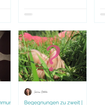
gemeinsamen Tag oder die kommende Woche. Warm,
mes,
Am 
klar, ohne Kritik oder versteckte Botschaften. Nur
cht, um
sanf
Wertschätzung, Verbundenheit und ein liebevoller
denheit zu
Abb
Ausblick. Eine leichte Art, Nähe bewusst zu nähren
 euch ein,
Abs
und eure gemeinsame Ausrichtung im Blick zu b
rbindung
ode
hluss
Beg
Janina Stöbbe
immung
Begegnungen zu zweit |