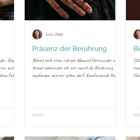
Janina Stöbbe
n
Präsenz der Berührung
B
nder. Beginnt
Nehmt euch einen ruhigen Moment füreinander und
Set
hren und am
stimmt gemeinsam ab, wer zuerst die Berührung
eur
 ohne Fokus
empfangen und wer geben darf. Empfangende Person:
Han
it für
Fühl in dich hinein, wo du heute gerne sanft berührt
kom
püren. Ein
werden oder Halt erfahren möchtest. Das kann am
anf
n. Achtet
Rücken, am Arm, an der Schulter oder an einem
zär
 bekannten
anderen Körperbereich sein. Teile es deinem Partner
Gef
rden oder in
oder deiner Partnerin mit und lass die Berührung auf
beg
enfalls
dich wirken. Gebende Person: Leg eine oder beide
int
Hände auf den Körperbereich, den de
Tan