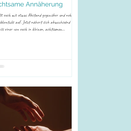
chtsame Annäherung
llt euch mit etwas Abstand gegenüber und nehmt
ckkontakt auf. Jetzt nähert sich abwechselnd
eils einer von euch in kleinen, achtsamen
ritten. Nach jedem Schritt haltet kurz inne und
rt in euch hinein, wie sich die Energie zwischen
h anfühlt. Wenn ihr voreinander angekommen
d, könnt ihr euch über den Oberkörper berühren,
 Stirn sanft aneinanderlegen oder euch liebevoll
rmen. Verweilt einen Moment miteinander und
rt die Verbindung, die dabei entste