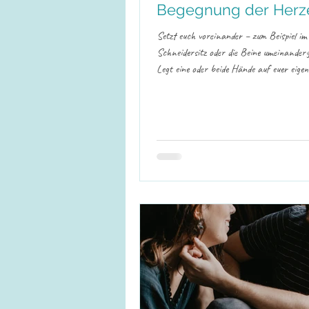
Begegnung der Herz
Setzt euch voreinander – zum Beispiel im
Schneidersitz oder die Beine umeinander
Legt eine oder beide Hände auf euer eige
beginnt bewusst eine Verbindung zu eur
aufzubauen – gerne mit geschlossenen A
ihr euch bereit fühlt, legt die rechte Han
das Herz eures Partners oder eurer Part
während die linke Hand am eigenen Herze
der Hand des anderen. Atmet gemeinsam 
entspannt, jeder in seinem Rhythmu