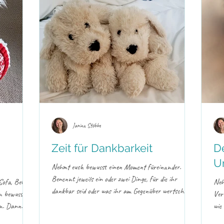
Janina Stöbbe
Zeit für Dankbarkeit
D
U
Nehmt euch bewusst einen Moment füreinander.
Benennt jeweils ein oder zwei Dinge, für die ihr
Sofa, Bett
Neh
dankbar seid oder was ihr am Gegenüber wertschätzt
n bewusst
Ver
– konkret, echt und alltagsnah. Anschließend
en. Dann
wie 
formuliert jeder von euch einen Wunsch für den
eich in die
los