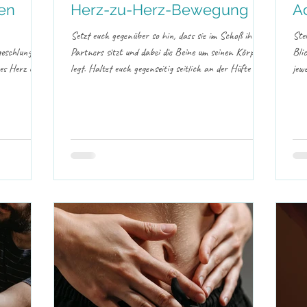
en
Herz-zu-Herz-Bewegung
A
Setzt euch gegenüber so hin, dass sie im Schoß ihres
Ste
geschlungen.
Partners sitzt und dabei die Beine um seinen Körper
Bli
nes Herz und
legt. Haltet euch gegenseitig seitlich an der Hüfte oder
jew
em Herzraum
an den Händen – ganz so, wie es sich für euch
Sch
ugen. Wenn
angenehm anfühlt. Nehmt euch einen Moment, um
spü
d sanft auf
achtsam miteinander zu atmen, euch in die Augen zu
euc
nerin,
schauen und die Verbindung zueinander bewusst zu
sei
n bleibt, auf
spüren. Wenn ihr mögt, legt für einen Moment eine
die
ruhig und
Hand auf das Herz des anderen und nehmt euch auf
uma
Herzensebene wahr. Diese Üb
spü