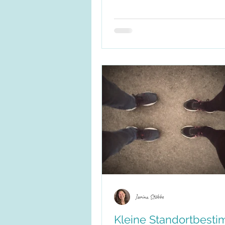
Augen – nicht starr, eher wie in ein war
einladendes Licht. Schon eine Minute rei
Präsenz, Ruhe und ein Gefühl von Verbun
spüren. Diese kleine stille Begegnung lädt
ganz im Moment anzukommen und die Ve
zueinander bewusst zu spüren. Zum Absc
Janina Stöbbe
Kleine Standortbest