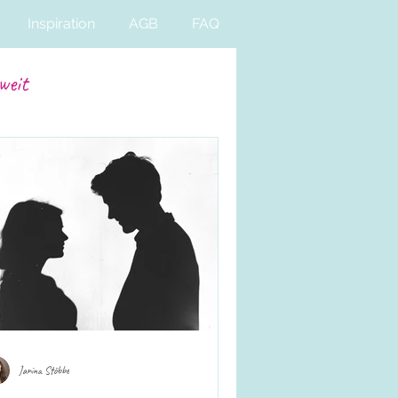
Inspiration
AGB
FAQ
weit
Janina Stöbbe