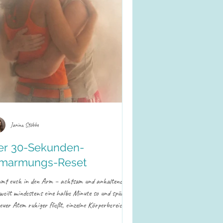
Janina Stöbbe
er 30-Sekunden-
marmungs-Reset
mt euch in den Arm – achtsam und anhaltend.
weilt mindestens eine halbe Minute so und spürt,
euer Atem ruhiger fließt, einzelne Körperbereiche
lassen und eure Körper weicher im Kontakt werden.