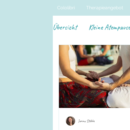
Cololibri
Therapieangebot
Übersicht
Kleine Atempaus
Janina Stöbbe